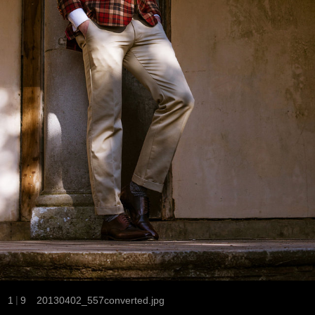
|
1
9
20130402_557converted.jpg