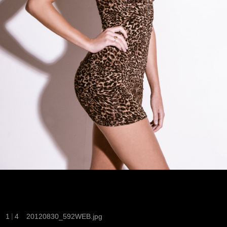
|
1
4
20120830_592WEB.jpg