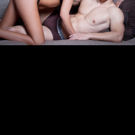
20121011_227.jpg